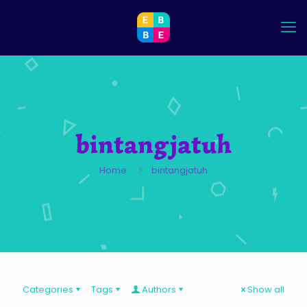
bintangjatuh
Home
bintangjatuh
Categories
Tags
Authors
Show all