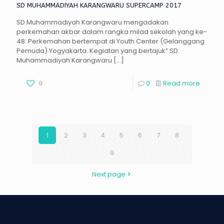
SD MUHAMMADIYAH KARANGWARU SUPERCAMP 2017
SD Muhammadiyah Karangwaru mengadakan
perkemahan akbar dalam rangka milad sekolah yang ke-
48. Perkemahan bertempat di Youth Center (Gelanggang
Pemuda) Yogyakarta. Kegiatan yang bertajuk” SD
Muhammadiyah Karangwaru
[…]
9
0
Read more
1
2
3
4
5
6
7
8
9
Next page