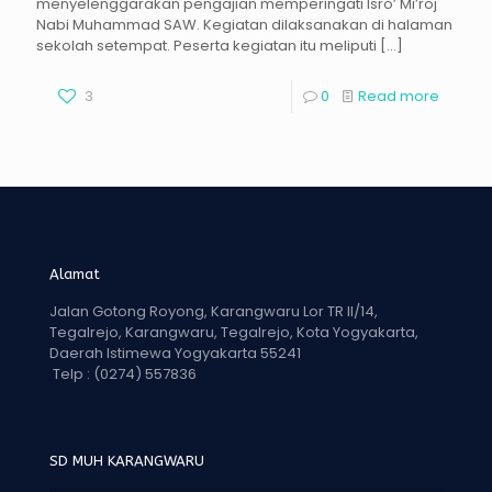
menyelenggarakan pengajian memperingati Isro’ Mi’roj
Nabi Muhammad SAW. Kegiatan dilaksanakan di halaman
sekolah setempat. Peserta kegiatan itu meliputi
[…]
3
0
Read more
Alamat
Jalan Gotong Royong, Karangwaru Lor TR II/14,
Tegalrejo, Karangwaru, Tegalrejo, Kota Yogyakarta,
Daerah Istimewa Yogyakarta 55241
Telp :
(0274) 557836
SD MUH KARANGWARU