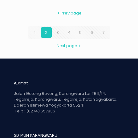
Prev page
1
2
3
4
5
6
7
Next page
Alamat
Jalan Gotong Royong, Karangwaru Lor TR II/14,
Tegalrejo, Karangwaru, Tegalrejo, Kota Yogyakarta,
Daerah Istimewa Yogyakarta 55241
Telp :
(0274) 557836
SD MUH KARANGWARU