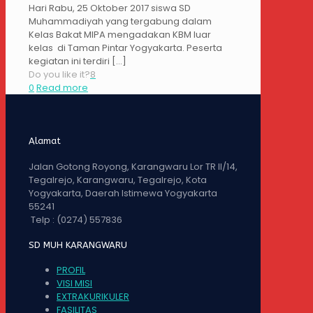
Hari Rabu, 25 Oktober 2017 siswa SD
Muhammadiyah yang tergabung dalam
Kelas Bakat MIPA mengadakan KBM luar
kelas di Taman Pintar Yogyakarta. Peserta
kegiatan ini terdiri
[…]
Do you like it?
8
0
Read more
Alamat
Jalan Gotong Royong, Karangwaru Lor TR II/14,
Tegalrejo, Karangwaru, Tegalrejo, Kota
Yogyakarta, Daerah Istimewa Yogyakarta
55241
Telp :
(0274) 557836
SD MUH KARANGWARU
PROFIL
VISI MISI
EXTRAKURIKULER
FASILITAS