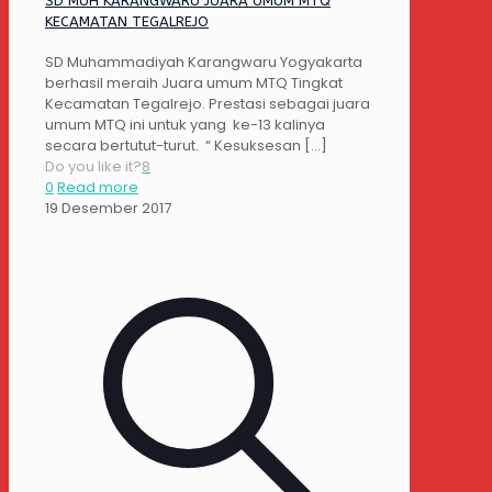
SD MUH KARANGWARU JUARA UMUM MTQ
KECAMATAN TEGALREJO
SD Muhammadiyah Karangwaru Yogyakarta
berhasil meraih Juara umum MTQ Tingkat
Kecamatan Tegalrejo. Prestasi sebagai juara
umum MTQ ini untuk yang ke-13 kalinya
secara bertutut-turut. “ Kesuksesan
[…]
Do you like it?
8
0
Read more
19 Desember 2017